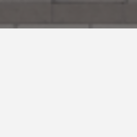
Locatie
Herengracht 286, Amsterdam
Opdrachtgever
Laaken Asset Management
Start Project
november, 2020
Opgeleverd
maart, 2021
Architect